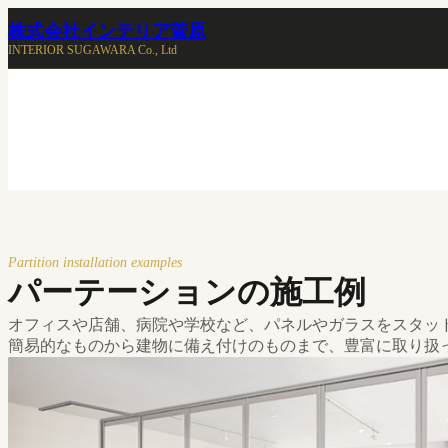
内
株式会社インテリア菅原
容
INTERIOR SUGAWARA Co., Ltd
を
ス
キ
ッ
プ
Partition installation examples
パーテーションの施工例
オフィスや店舗、病院や学校など、パネルやガラスをスタッ
簡易的なものから建物に備え付けのものまで、豊富に取り扱